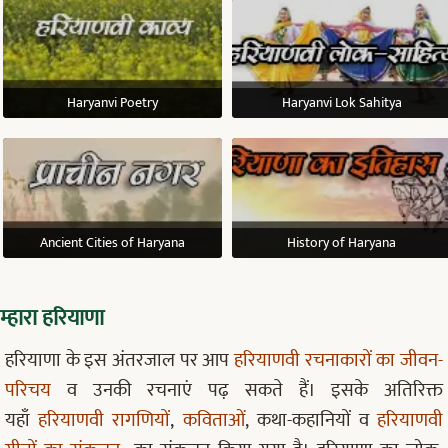
Haryanvi Poetry
Haryanvi Lok Sahitya
Ancient Cities of Haryana
History of Haryana
म्हारा हरियाणा
हरियाणा के इस अंतरजाल पर आप
हरियाणवी रचनाकारों का जीवन-
परिचय
व उनकी रचनाएं पढ़ सकते हैं। इसके अतिरिक्त
यहाँ
हरियाणवी रागणियों
,
कविताओं
, कथा-कहानियों व
हरियाणवी